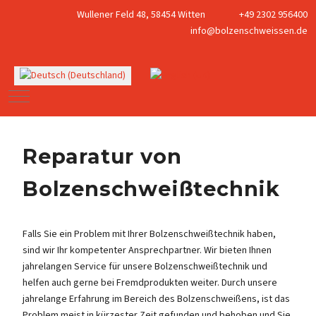
Wullener Feld 48, 58454 Witten
+49 2302 956400
info@bolzenschweissen.de
Sprache auswählen
Mobile Menu Toggle
Reparatur von
Bolzenschweißtechnik
Falls Sie ein Problem mit Ihrer Bolzenschweißtechnik haben,
sind wir Ihr kompetenter Ansprechpartner. Wir bieten Ihnen
jahrelangen Service für unsere Bolzenschweißtechnik und
helfen auch gerne bei Fremdprodukten weiter. Durch unsere
jahrelange Erfahrung im Bereich des Bolzenschweißens, ist das
Problem meist in kürzester Zeit gefunden und behoben und Sie