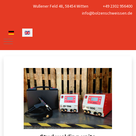
Wullener Feld 48, 58454 Witten
+49 2302 956400
info@bolzenschweissen.de
Select your language
Mobile Menu Toggle