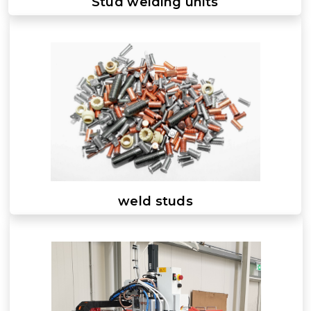
Stud welding units
weld studs