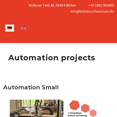
Wullener Feld 48, 58454 Witten
+49 2302 956400
info@bolzenschweissen.de
Sprache auswählen
Mobile Menu Toggle
Automation projects
Automation Small